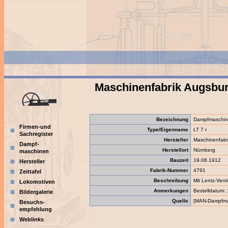
Maschinenfabrik Augsbu
Bezeichnung
Dampfmaschi
Firmen-und
Type/Eigenname
LT 7 r
Sachregister
Hersteller
Maschinenfabr
Dampf-
Herstellort
Nürnberg
maschinen
Bauzeit
19.08.1912
Hersteller
Fabrik-Nummer
4791
Zeittafel
Beschreibung
Mit Lentz-Vent
Lokomotiven
Anmerkungen
Bestelldatum:
Bildergalerie
Quelle
[MAN-Dampfmas
Besuchs-
empfehlung
Weblinks