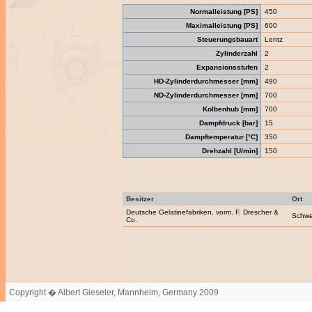
Normalleistung [PS]
450
Maximalleistung [PS]
600
Steuerungsbauart
Lentz
Zylinderzahl
2
Expansionsstufen
2
HD-Zylinderdurchmesser [mm]
490
ND-Zylinderdurchmesser [mm]
700
Kolbenhub [mm]
700
Dampfdruck [bar]
15
Dampftemperatur [°C]
350
Drehzahl [U/min]
150
Besitzer
Ort
Deutsche Gelatinefabriken, vorm. F. Drescher &
Schwe
Co.
Copyright � Albert Gieseler, Mannheim, Germany 2009