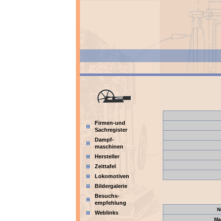
Firmen-und
Sachregister
Dampf-
maschinen
Hersteller
Zeittafel
Lokomotiven
Bildergalerie
Besuchs-
empfehlung
N
Weblinks
Ma