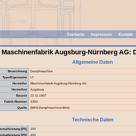
Startseite
Impressum
Kontakt
Maschinenfabrik Augsburg-Nürnberg AG:
Allgemeine Daten
Bezeichnung
Dampfmaschine
Type/Eigenname
LT
Hersteller
Maschinenfabrik Augsburg-Nürnberg AG
Herstellort
Augsburg
Bauzeit
22.11.1907
Fabrik-Nummer
4393
Quelle
[MAN-Dampfmaschinenliste]
Technische Daten
ormalleistung [PS]
300
ximalleistung [PS]
400