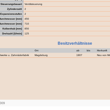
Steuerungsbauart
Ventilsteuerung
Zylinderzahl
2
Expansionsstufen
2
rdurchmesser [mm]
450
rdurchmesser [mm]
710
Kolbenhub [mm]
850
Drehzahl [U/min]
125
Besitzverhältnisse
Ort
ab
bis
Herkunft
lwerke u. Zahnräderfabrik
Magdeburg
1907
Neu von MA
2009