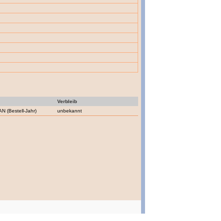
Verbleib
N (Bestell-Jahr)
unbekannt