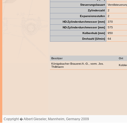
Steuerungsbauart
Ventilsteuerun
Zylinderzahl
2
Expansionsstufen
2
HD-Zylinderdurchmesser [mm]
370
ND-Zylinderdurchmesser [mm]
575
Kolbenhub [mm]
950
Drehzahl [U/min]
64
Besitzer
Ort
Königsbacher Brauerei A.-G., vorm. Jos.
Koble
Thillmann
Copyright � Albert Gieseler, Mannheim, Germany 2009