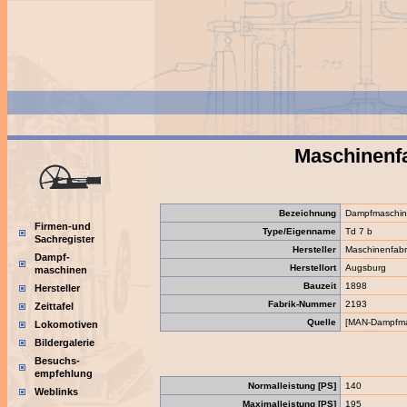
Maschinenf
Bezeichnung
Dampfmaschi
Firmen-und
Type/Eigenname
Td 7 b
Sachregister
Hersteller
Maschinenfabr
Dampf-
Herstellort
Augsburg
maschinen
Bauzeit
1898
Hersteller
Fabrik-Nummer
2193
Zeittafel
Quelle
[MAN-Dampfmas
Lokomotiven
Bildergalerie
Besuchs-
empfehlung
Normalleistung [PS]
140
Weblinks
Maximalleistung [PS]
195