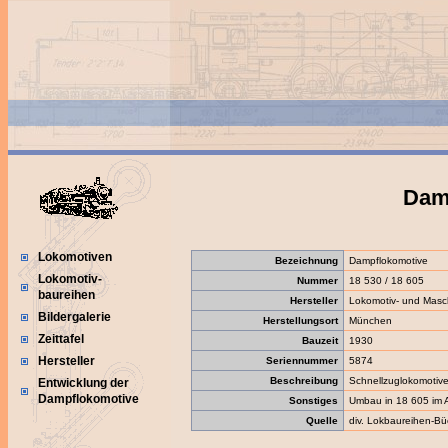
Damp
Lokomotiven
Bezeichnung
Dampflokomotive
Lokomotiv-
Nummer
18 530 / 18 605
baureihen
Hersteller
Lokomotiv- und Maschi
Bildergalerie
Herstellungsort
München
Zeittafel
Bauzeit
1930
Hersteller
Seriennummer
5874
Beschreibung
Schnellzuglokomotiv
Entwicklung der
Dampflokomotive
Sonstiges
Umbau in 18 605 im A
Quelle
div. Lokbaureihen-Bü