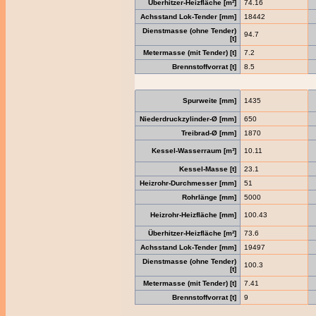
Überhitzer-Heizfläche [m²]
74.16
Achsstand Lok-Tender [mm]
18442
Dienstmasse (ohne Tender)
94.7
[t]
Metermasse (mit Tender) [t]
7.2
Brennstoffvorrat [t]
8.5
Spurweite [mm]
1435
Niederdruckzylinder-Ø [mm]
650
Treibrad-Ø [mm]
1870
Kessel-Wasserraum [m³]
10.11
Kessel-Masse [t]
23.1
Heizrohr-Durchmesser [mm]
51
Rohrlänge [mm]
5000
Heizrohr-Heizfläche [mm]
100.43
Überhitzer-Heizfläche [m²]
73.6
Achsstand Lok-Tender [mm]
19497
Dienstmasse (ohne Tender)
100.3
[t]
Metermasse (mit Tender) [t]
7.41
Brennstoffvorrat [t]
9