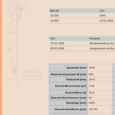
Betr-Nr.
von
18 530
1930
18 605
15.01.1954
Zeit
Ereignis
15.01.1954
Neubekesselung der 
28.05.1963
Ausgemustert im Bw 
Spurweite [mm]
1435
Niederdruckzylinder-Ø [mm]
650
Treibrad-Ø [mm]
1870
Kessel-Wasserraum [m³]
7.44
Kessel-Masse [t]
23.4
Heizrohr-Durchmesser [mm]
54
Rohrlänge [mm]
5255
Heizrohr-Heizfläche [mm]
107.93