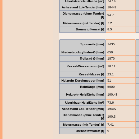
Überhitzer-Heizfläche [m²]
74.16
Achsstand Lok-Tender [mm]
18442
Dienstmasse (ohne Tender)
94.7
[t]
Metermasse (mit Tender) [t]
7.2
Brennstoffvorrat [t]
8.5
Spurweite [mm]
1435
Niederdruckzylinder-Ø [mm]
650
Treibrad-Ø [mm]
1870
Kessel-Wasserraum [m³]
10.11
Kessel-Masse [t]
23.1
Heizrohr-Durchmesser [mm]
51
Rohrlänge [mm]
5000
Heizrohr-Heizfläche [mm]
100.43
Überhitzer-Heizfläche [m²]
73.6
Achsstand Lok-Tender [mm]
19497
Dienstmasse (ohne Tender)
100.3
[t]
Metermasse (mit Tender) [t]
7.41
Brennstoffvorrat [t]
9