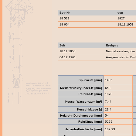
Betr-Nr.
von
18 522
1927
18 604
18.11.1953
Zeit
Ereignis
18.11.1953
Neubekesselung der
04.12.1961
Ausgemustert im Bw 
Spurweite [mm]
1435
Niederdruckzylinder-Ø [mm]
650
Treibrad-Ø [mm]
1870
Kessel-Wasserraum [m³]
7.44
Kessel-Masse [t]
23.4
Heizrohr-Durchmesser [mm]
54
Rohrlänge [mm]
5255
Heizrohr-Heizfläche [mm]
107.93