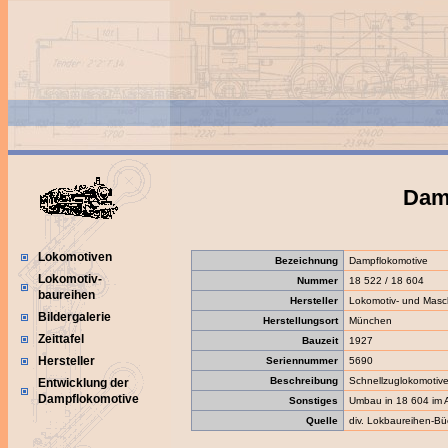
Damp
Lokomotiven
Bezeichnung
Dampflokomotive
Lokomotiv-
Nummer
18 522 / 18 604
baureihen
Hersteller
Lokomotiv- und Maschi
Bildergalerie
Herstellungsort
München
Zeittafel
Bauzeit
1927
Hersteller
Seriennummer
5690
Beschreibung
Schnellzuglokomotiv
Entwicklung der
Dampflokomotive
Sonstiges
Umbau in 18 604 im 
Quelle
div. Lokbaureihen-Bü