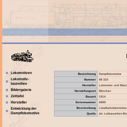
Lokomotiven
Bezeichnung
Dampflokomotive
Lokomotiv-
Nummer
98 320
baureihen
Hersteller
Lokomotiv- und Maschi
Bildergalerie
Herstellungsort
München
Zeittafel
Bauzeit
1914
Hersteller
Seriennummer
6889
Beschreibung
Lokalbahnlokomotive
Entwicklung der
Dampflokomotive
Quelle
div. Lokbaureihen-Bü