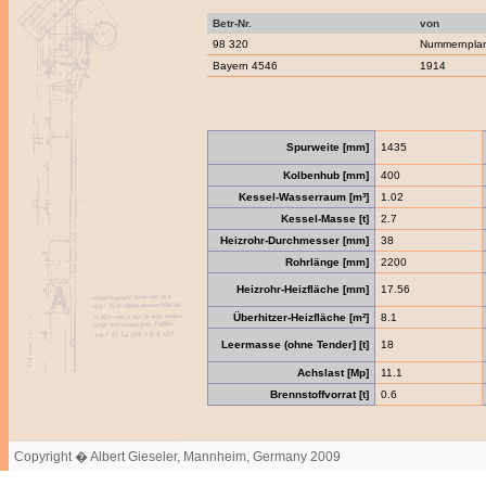
Betr-Nr.
von
98 320
Nummernpla
Bayern 4546
1914
Spurweite [mm]
1435
Kolbenhub [mm]
400
Kessel-Wasserraum [m³]
1.02
Kessel-Masse [t]
2.7
Heizrohr-Durchmesser [mm]
38
Rohrlänge [mm]
2200
Heizrohr-Heizfläche [mm]
17.56
Überhitzer-Heizfläche [m²]
8.1
Leermasse (ohne Tender] [t]
18
Achslast [Mp]
11.1
Brennstoffvorrat [t]
0.6
Copyright � Albert Gieseler, Mannheim, Germany 2009