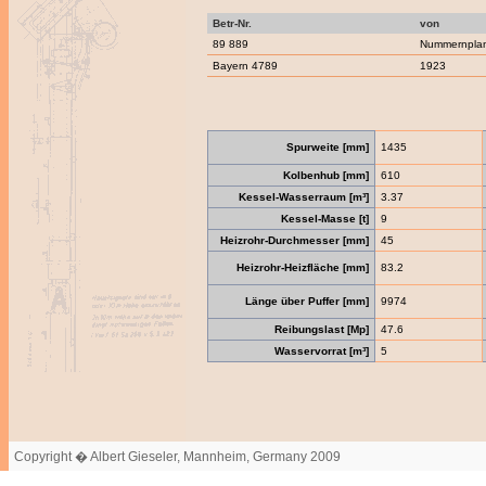
Betr-Nr.
von
89 889
Nummernpla
Bayern 4789
1923
Spurweite [mm]
1435
Kolbenhub [mm]
610
Kessel-Wasserraum [m³]
3.37
Kessel-Masse [t]
9
Heizrohr-Durchmesser [mm]
45
Heizrohr-Heizfläche [mm]
83.2
Länge über Puffer [mm]
9974
Reibungslast [Mp]
47.6
Wasservorrat [m³]
5
Copyright � Albert Gieseler, Mannheim, Germany 2009