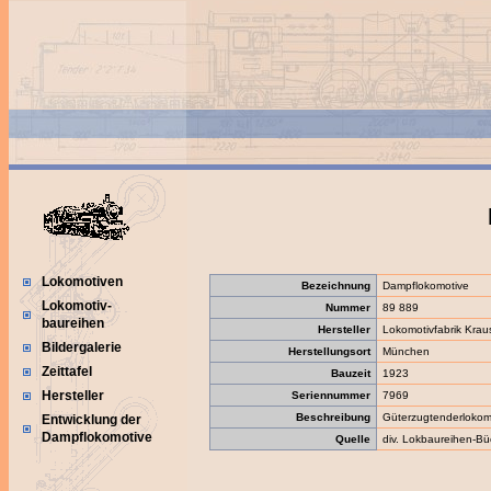
Lokomotiven
Bezeichnung
Dampflokomotive
Lokomotiv-
Nummer
89 889
baureihen
Hersteller
Lokomotivfabrik Kra
Bildergalerie
Herstellungsort
München
Zeittafel
Bauzeit
1923
Hersteller
Seriennummer
7969
Beschreibung
Güterzugtenderlokom
Entwicklung der
Dampflokomotive
Quelle
div. Lokbaureihen-Bü