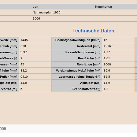
von
Kommentar
Nummernplan 1925
1906
Technische Daten
rweite [mm]
1435
Höchstgeschwindigkeit [km/h]
45
enhub [mm]
610
Treibrad-Ø [mm]
1216
erraum [m³]
3.37
Kessel-Dampfraum [m³]
1.77
el-Masse [t]
9
Rostfläche [m²]
1.61
messer [mm]
45
Rohrlänge [mm]
3600
zfläche [mm]
83.2
Verdampfungs-Heizfläche [m²]
89.6
Puffer [mm]
9410
Leermasse (ohne Tender] [t]
35.5
gslast [Mp]
44.8
Achslast [Mp]
14.9
vorrat [m³]
5
Brennstoffvorrat [t]
1.2
2009