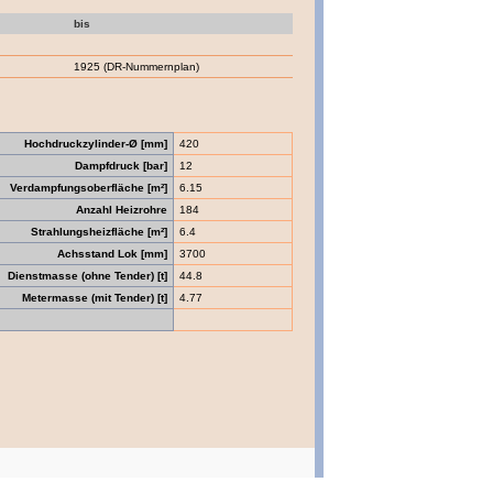
bis
1925 (DR-Nummernplan)
Hochdruckzylinder-Ø [mm]
420
Dampfdruck [bar]
12
Verdampfungsoberfläche [m²]
6.15
Anzahl Heizrohre
184
Strahlungsheizfläche [m²]
6.4
Achsstand Lok [mm]
3700
Dienstmasse (ohne Tender) [t]
44.8
Metermasse (mit Tender) [t]
4.77