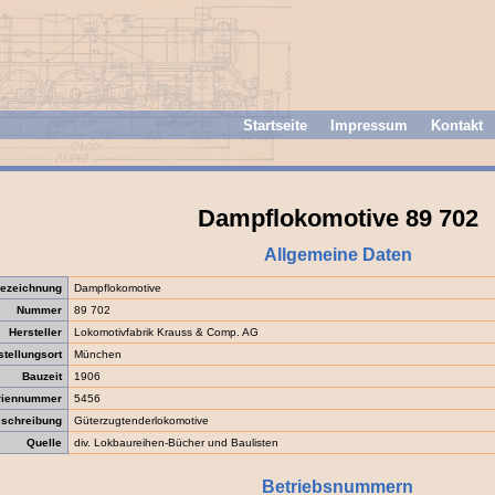
Startseite
Impressum
Kontakt
Dampflokomotive 89 702
Allgemeine Daten
ezeichnung
Dampflokomotive
Nummer
89 702
Hersteller
Lokomotivfabrik Krauss & Comp. AG
stellungsort
München
Bauzeit
1906
riennummer
5456
schreibung
Güterzugtenderlokomotive
Quelle
div. Lokbaureihen-Bücher und Baulisten
Betriebsnummern