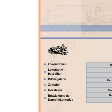
Lokomotiven
B
Lokomotiv-
baureihen
Bildergalerie
Her
Zeittafel
Hersteller
Se
Be
Entwicklung der
Dampflokomotive