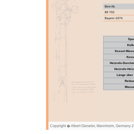
Betr-Nr.
89 702
Bayern 2474
Spu
Kolb
Kessel-Wass
Kess
Heizrohr-Durch
Heizrohr-Hei
Länge über 
Reibun
Wasser
Copyright � Albert Gieseler, Mannheim, Germany 