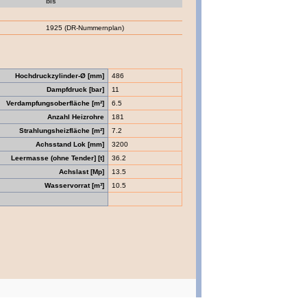
bis
1925 (DR-Nummernplan)
Hochdruckzylinder-Ø [mm]
486
Dampfdruck [bar]
11
Verdampfungsoberfläche [m²]
6.5
Anzahl Heizrohre
181
Strahlungsheizfläche [m²]
7.2
Achsstand Lok [mm]
3200
Leermasse (ohne Tender] [t]
36.2
Achslast [Mp]
13.5
Wasservorrat [m³]
10.5