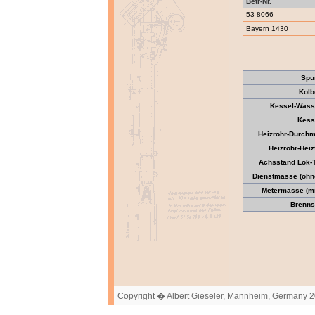
Betr-Nr.
53 8066
Bayern 1430
Spu
Kolb
Kessel-Wass
Kess
Heizrohr-Durch
Heizrohr-Hei
Achsstand Lok-
Dienstmasse (ohne
Metermasse (mit
Brennst
Copyright � Albert Gieseler, Mannheim, Germany 