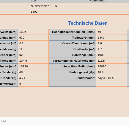
von
Kommentar
Nummernplan 1925
1893
Technische Daten
rweite [mm]
1435
Höchstgeschwindigkeit [km/h]
50
enhub [mm]
630
Treibrad-Ø [mm]
1340
erraum [m³]
4.3
Kessel-Dampfraum [m³]
1.6
el-Masse [t]
11
Rostfläche [m²]
1.7
messer [mm]
52
Rohrlänge [mm]
4000
zfläche [mm]
104.6
Verdampfungs-Heizfläche [m²]
111.8
Tender [mm]
10320
Länge über Puffer [mm]
14630
 Tender) [t]
40.6
Reibungslast [Mp]
40.6
 Tender) [t]
4.71
Tenderbauart
bay 3 T10.5
offvorrat [t]
5
2009