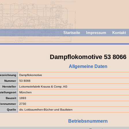
Startseite
Impressum
Kontakt
Dampflokomotive 53 8066
Allgemeine Daten
ezeichnung
Dampflokomotive
Nummer
53 8066
Hersteller
Lokomotivfabrik Krauss & Comp. AG
stellungsort
München
Bauzeit
1893
riennummer
2730
Quelle
div. Lokbaureihen-Bücher und Baulisten
Betriebsnummern