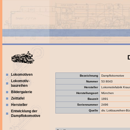
Lokomotiven
Bezeichnung
Dampflokomotive
Lokomotiv-
Nummer
53 8043
baureihen
Hersteller
Lokomotivfabrik Kra
Bildergalerie
Herstellungsort
München
Zeittafel
Bauzeit
1891
Hersteller
Seriennummer
2496
Quelle
div. Lokbaureihen-Bü
Entwicklung der
Dampflokomotive