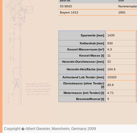
Betr-Nr.
von
53 8043
Nummernpla
Bayern 1412
1891
Spurweite [mm]
1435
Kolbenhub [mm]
630
Kessel-Wasserraum [m³]
4.3
Kessel-Masse [t]
11
Heizrohr-Durchmesser [mm]
52
Heizrohr-Heizfläche [mm]
104.6
Achsstand Lok-Tender [mm]
10320
Dienstmasse (ohne Tender)
40.6
[t]
Metermasse (mit Tender) [t]
4.71
Brennstoffvorrat [t]
5
Copyright � Albert Gieseler, Mannheim, Germany 2009