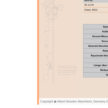
Betr-Nr.
55 2176
Osten 4812
Spu
Kolb
Kessel-Wass
Kesse
Heizrohr-Durch
Roh
Rauchrohr-Heiz
Länge über 
Reibun
T
Copyright � Albert Gieseler, Mannheim, Germany 