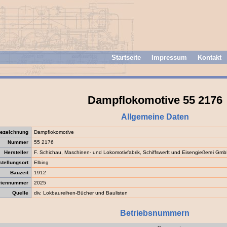
Startseite
Impressum
Kontakt
Dampflokomotive 55 2176
Allgemeine Daten
ezeichnung
Dampflokomotive
Nummer
55 2176
Hersteller
F. Schichau, Maschinen- und Lokomotivfabrik, Schiffswerft und Eisengießerei Gm
stellungsort
Elbing
Bauzeit
1912
riennummer
2025
Quelle
div. Lokbaureihen-Bücher und Baulisten
Betriebsnummern