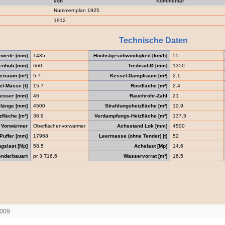
von
Kommentar
Nummernplan 1925
1912
Technische Daten
rweite [mm]
1435
Höchstgeschwindigkeit [km/h]
55
enhub [mm]
660
Treibrad-Ø [mm]
1350
erraum [m³]
5.7
Kessel-Dampfraum [m³]
2.1
l-Masse [t]
15.7
Rostfläche [m²]
2.4
messer [mm]
46
Rauchrohr-Zahl
21
rlänge [mm]
4500
Strahlungsheizfläche [m²]
12.9
fläche [m²]
36.9
Verdampfungs-Heizfläche [m²]
137.5
Vorwärmer
Oberflächenvorwärmer
Achsstand Lok [mm]
4500
Puffer [mm]
17968
Leermasse (ohne Tender] [t]
52
gslast [Mp]
58.5
Achslast [Mp]
14.6
enderbauart
pr 3 T16,5
Wasservorrat [m³]
16.5
2009