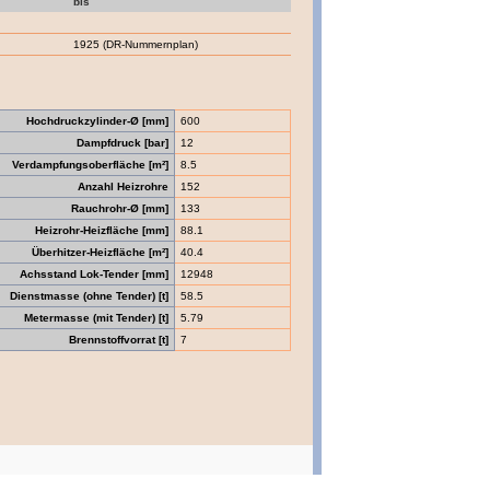
bis
1925 (DR-Nummernplan)
Hochdruckzylinder-Ø [mm]
600
Dampfdruck [bar]
12
Verdampfungsoberfläche [m²]
8.5
Anzahl Heizrohre
152
Rauchrohr-Ø [mm]
133
Heizrohr-Heizfläche [mm]
88.1
Überhitzer-Heizfläche [m²]
40.4
Achsstand Lok-Tender [mm]
12948
Dienstmasse (ohne Tender) [t]
58.5
Metermasse (mit Tender) [t]
5.79
Brennstoffvorrat [t]
7