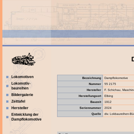
Lokomotiven
Bezeichnung
Dampflokomotive
Lokomotiv-
Nummer
55 2175
baureihen
Hersteller
F. Schichau, Maschin
Bildergalerie
Herstellungsort
Elbing
Zeittafel
Bauzeit
1912
Hersteller
Seriennummer
2024
Quelle
div. Lokbaureihen-Bü
Entwicklung der
Dampflokomotive