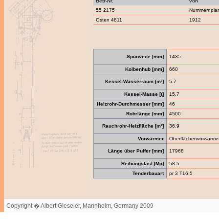
Betr-Nr.
von
55 2175
Nummernpla
Osten 4811
1912
Spurweite [mm]
1435
Kolbenhub [mm]
660
Kessel-Wasserraum [m³]
5.7
Kessel-Masse [t]
15.7
Heizrohr-Durchmesser [mm]
46
Rohrlänge [mm]
4500
Rauchrohr-Heizfläche [m²]
36.9
Vorwärmer
Oberflächenvorwärme
Länge über Puffer [mm]
17968
Reibungslast [Mp]
58.5
Tenderbauart
pr 3 T16,5
Copyright � Albert Gieseler, Mannheim, Germany 2009