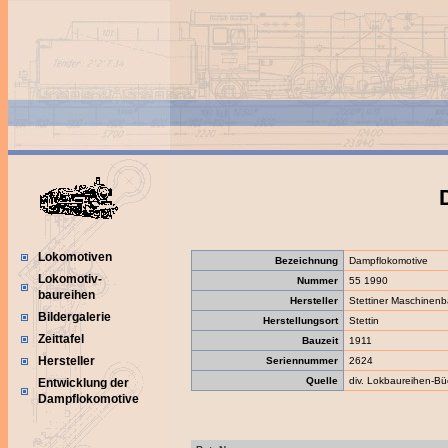
Lokomotiven
Bezeichnung
Dampflokomotive
Lokomotiv-
Nummer
55 1990
baureihen
Hersteller
Stettiner Maschinenb
Bildergalerie
Herstellungsort
Stettin
Zeittafel
Bauzeit
1911
Hersteller
Seriennummer
2624
Quelle
div. Lokbaureihen-Bü
Entwicklung der
Dampflokomotive