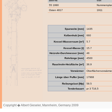
Betr-Nr.
von
55 1990
Nummernpla
Osten 4817
1911
Spurweite [mm]
1435
Kolbenhub [mm]
660
Kessel-Wasserraum [m³]
5.7
Kessel-Masse [t]
15.7
Heizrohr-Durchmesser [mm]
46
Rohrlänge [mm]
4500
Rauchrohr-Heizfläche [m²]
36.9
Vorwärmer
Oberflächenvorwärme
Länge über Puffer [mm]
17968
Reibungslast [Mp]
58.5
Tenderbauart
pr 3 T16,5
Copyright � Albert Gieseler, Mannheim, Germany 2009