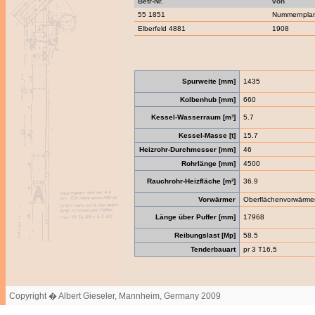
Betr-Nr.
von
55 1851
Nummernpla
Elberfeld 4881
1908
Spurweite [mm]
1435
Kolbenhub [mm]
660
Kessel-Wasserraum [m³]
5.7
Kessel-Masse [t]
15.7
Heizrohr-Durchmesser [mm]
46
Rohrlänge [mm]
4500
Rauchrohr-Heizfläche [m²]
36.9
Vorwärmer
Oberflächenvorwärme
Länge über Puffer [mm]
17968
Reibungslast [Mp]
58.5
Tenderbauart
pr 3 T16,5
Copyright � Albert Gieseler, Mannheim, Germany 2009