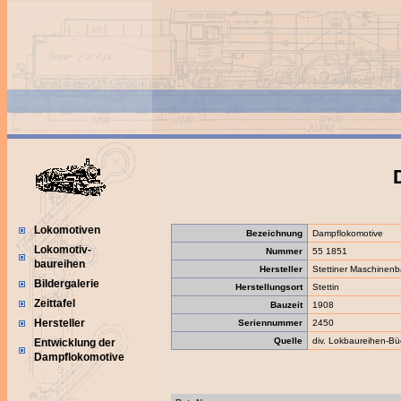
Lokomotiven
Bezeichnung
Dampflokomotive
Lokomotiv-
Nummer
55 1851
baureihen
Hersteller
Stettiner Maschinenb
Bildergalerie
Herstellungsort
Stettin
Zeittafel
Bauzeit
1908
Hersteller
Seriennummer
2450
Quelle
div. Lokbaureihen-Bü
Entwicklung der
Dampflokomotive