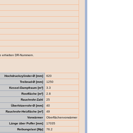
e erhielten DR-Nummern.
Hochdruckzylinder-Ø [mm]
620
Treibrad-Ø [mm]
1250
Kessel-Dampfraum [m³]
3.3
Rostfläche [m²]
2.8
Rauchrohr-Zahl
25
Überhitzerrohr-Ø [mm]
40
Rauchrohr-Heizfläche [m²]
49
Vorwärmer
Oberflächenvorwärmer
Länge über Puffer [mm]
17035
Reibungslast [Mp]
76.2