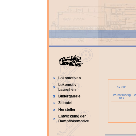
Lokomotiven
Lokomotiv-
57 301
baureihen
Württemberg
W
Bildergalerie
817
Zeittafel
Hersteller
Entwicklung der
Dampflokomotive