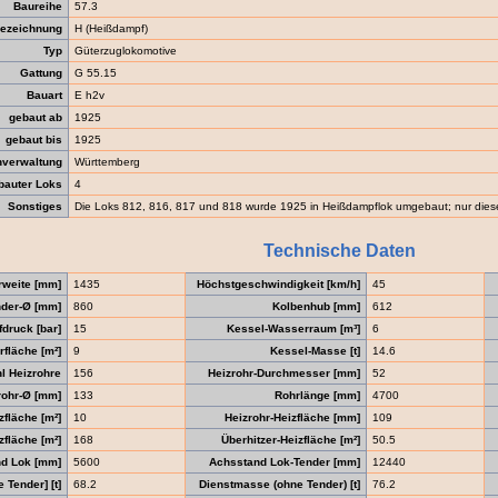
Baureihe
57.3
ezeichnung
H (Heißdampf)
Typ
Güterzuglokomotive
Gattung
G 55.15
Bauart
E h2v
gebaut ab
1925
gebaut bis
1925
verwaltung
Württemberg
bauter Loks
4
Sonstiges
Die Loks 812, 816, 817 und 818 wurde 1925 in Heißdampflok umgebaut; nur dies
Technische Daten
rweite [mm]
1435
Höchstgeschwindigkeit [km/h]
45
nder-Ø [mm]
860
Kolbenhub [mm]
612
druck [bar]
15
Kessel-Wasserraum [m³]
6
fläche [m²]
9
Kessel-Masse [t]
14.6
l Heizrohre
156
Heizrohr-Durchmesser [mm]
52
ohr-Ø [mm]
133
Rohrlänge [mm]
4700
zfläche [m²]
10
Heizrohr-Heizfläche [mm]
109
fläche [m²]
168
Überhitzer-Heizfläche [m²]
50.5
d Lok [mm]
5600
Achsstand Lok-Tender [mm]
12440
Tender] [t]
68.2
Dienstmasse (ohne Tender) [t]
76.2