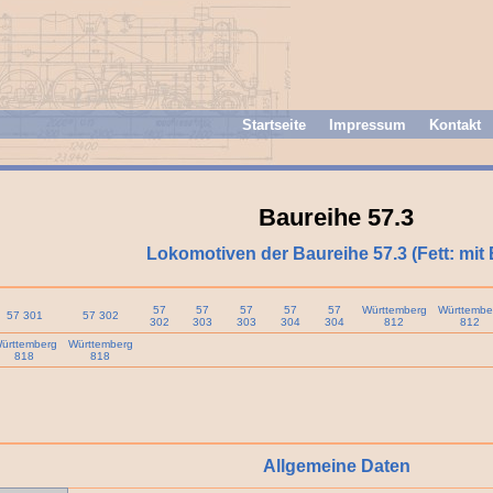
Startseite
Impressum
Kontakt
Baureihe 57.3
Lokomotiven der Baureihe 57.3 (Fett: mit 
57
57
57
57
57
Württemberg
Württembe
57 301
57 302
302
303
303
304
304
812
812
ürttemberg
Württemberg
818
818
Allgemeine Daten