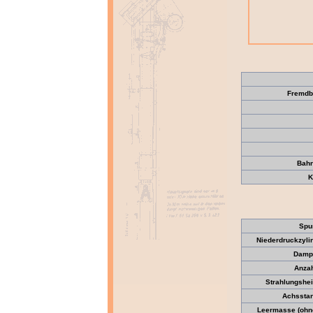
Fremdb
Bahn
K
Spu
Niederdruckzyli
Dampf
Anzah
Strahlungshei
Achssta
Leermasse (ohne