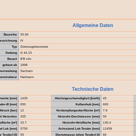
Allgemeine Daten
Baureihe
55.60
ezeichnung
IV
Typ
Güterzuglokomotive
Gattung
G 44.15
Bauart
B'B n4v
gebaut ab
1898
verwaltung
Sachsen
onstrukteur
Hartmann
Technische Daten
rweite [mm]
1435
Höchstgeschwindigkeit [km/h]
45
nder-Ø [mm]
650
Kolbenhub [mm]
600
druck [bar]
12
Verdampfungsoberfläche [m²]
7.9
l Heizrohre
205
Heizrohr-Durchmesser [mm]
50
zfläche [m²]
10.7
Heizrohr-Heizfläche [mm]
130.4
nd Lok [mm]
5750
Achsstand Lok-Tender [mm]
12458
 Tender] [t]
55
Dienstmasse (ohne Tender) [t]
60