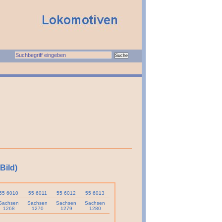
Bild)
55 6010
55 6011
55 6012
55 6013
Sachsen
Sachsen
Sachsen
Sachsen
1268
1270
1279
1280