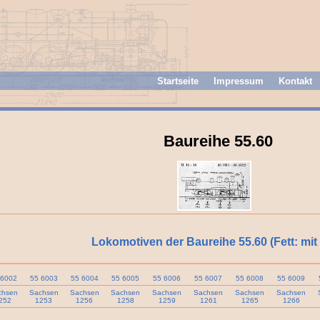
Startseite
Impressum
Kontakt
Baureihe 55.60
Lokomotiven der Baureihe 55.60 (Fett: mit 
 6002
55 6003
55 6004
55 6005
55 6006
55 6007
55 6008
55 6009
chsen
Sachsen
Sachsen
Sachsen
Sachsen
Sachsen
Sachsen
Sachsen
252
1253
1256
1258
1259
1261
1265
1266