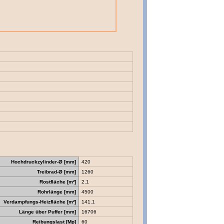
Hochdruckzylinder-Ø [mm]
420
Treibrad-Ø [mm]
1260
Rostfläche [m²]
2.1
Rohrlänge [mm]
4500
Verdampfungs-Heizfläche [m²]
141.1
Länge über Puffer [mm]
16706
Reibungslast [Mp]
60